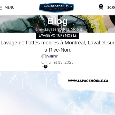
0
MENU
$
0.0
Blog
Home
Lavage Voiture Mobile
LAVAGE VOITURE MOBILE
Lavage de flottes mobiles à Montréal, Laval et sur
la Rive-Nord
Valmir
On juillet 13, 2025
0