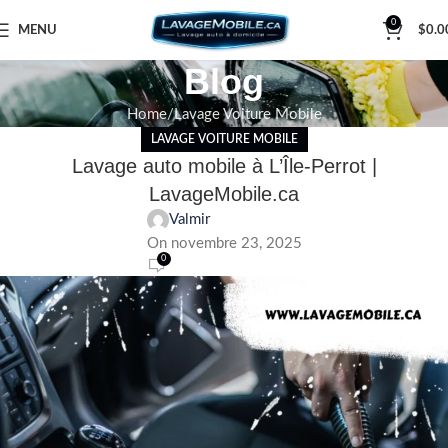
0
MENU
$
0.0
Blog
Home
Lavage Voiture Mobile
LAVAGE VOITURE MOBILE
Lavage auto mobile à L’Île-Perrot |
LavageMobile.ca
Valmir
On novembre 23, 2025
0