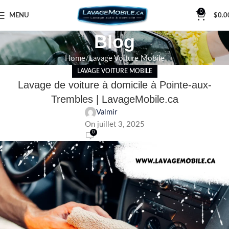
0
MENU
$
0.0
Blog
Home
Lavage Voiture Mobile
LAVAGE VOITURE MOBILE
Lavage de voiture à domicile à Pointe-aux-
Trembles | LavageMobile.ca
Valmir
On juillet 3, 2025
0