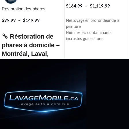
$
164.99
–
$
1,119.99
Restoration des phares
RÉSERVER
$
99.99
–
$
149.99
Nettoyage en profondeur de la
peinture
RÉSERVER
Éliminez les contaminants
🔧 Réstoration de
incrustés grâce à une
phares à domicile –
décontamination complète avec
Iron Remover
,
barre d'argile (Clay
Montréal, Laval,
Bar)
,
Aquapel®
et un
scellant
Rive-Nord
protecteur premium
. Retrouvez
une peinture plus lisse, plus
Redonnez à vos phares leur éclat
brillante et parfaitement préparée
d'origine avec notre service
pour une protection durable.
professionnel de
rénovation de
phares à domicile
, disponible à
Montréal
,
Laval
et sur la
Rive-
Nord
.
Au fil du temps, les phares
de votre véhicule peuvent devenir
opaques, jaunis ou ternis,
réduisant ainsi la puissance
d'éclairage et compromettant