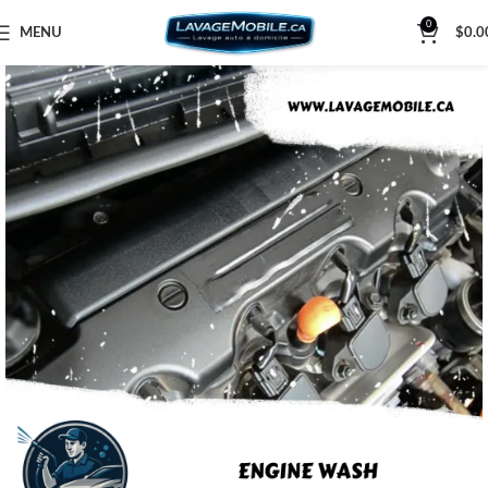
0
MENU
$
0.0