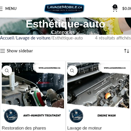
0
MENU
$
0.0
Esthétique-auto
Categories
Accueil
Lavage de voiture
Esthétique-auto
4 résultats affichés
Show sidebar
Restoration des phares
Lavage de moteur