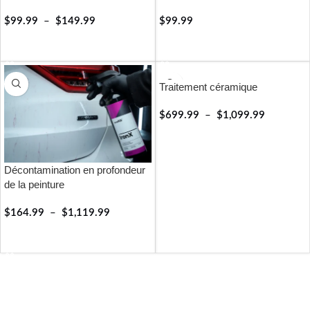
$
99.99
–
$
149.99
$
99.99
RÉSERVER
RÉSERVER
Traitement céramique
$
699.99
–
$
1,099.99
RÉSERVER
Décontamination en profondeur
de la peinture
$
164.99
–
$
1,119.99
RÉSERVER