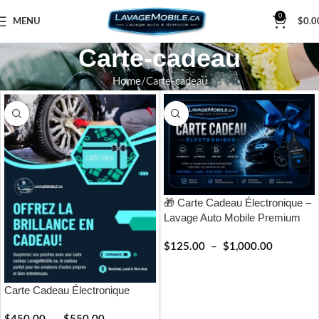
0
MENU
$
0.0
Carte-cadeau
Home
Carte-cadeau
🎁 Carte Cadeau Électronique –
Lavage Auto Mobile Premium
$
125.00
–
$
1,000.00
RÉSERVER
Carte Cadeau Électronique