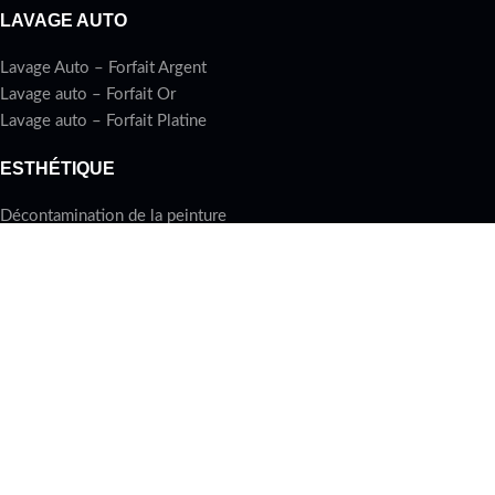
LAVAGE AUTO
Lavage Auto – Forfait Argent
Lavage auto – Forfait Or
Lavage auto – Forfait Platine
ESTHÉTIQUE
Décontamination de la peinture
Lavage de moteur
Restoration des phares
Traitement céramique
DETAILING
Forfait Detailing Protection
Forfait Detailing Restauration
Forfait Detailing Céramique
All rights reserved
Lavagemobile.ca
2025 Une entreprise du