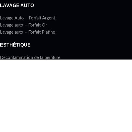
LAVAGE AUTO
Lavage Auto – Forfait Argent
Lavage auto – Forfait Or
Lavage auto – Forfait Platine
ESTHÉTIQUE
Décontamination de la peinture
Lavage de moteur
Restoration des phares
Traitement céramique
DETAILING
Forfait Detailing Protection
Forfait Detailing Restauration
Forfait Detailing Céramique
All rights reserved
Lavagemobile.ca
2025 Une entreprise du