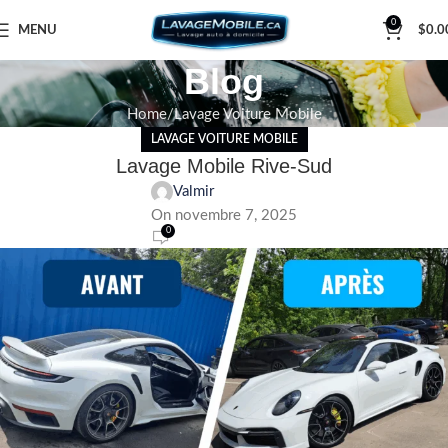
0
MENU
$
0.0
Blog
Home
Lavage Voiture Mobile
LAVAGE VOITURE MOBILE
Lavage Mobile Rive-Sud
Valmir
On novembre 7, 2025
0