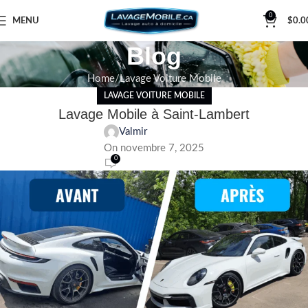
0
MENU
$
0.0
Blog
Home
Lavage Voiture Mobile
LAVAGE VOITURE MOBILE
Lavage Mobile à Saint-Lambert
Valmir
On novembre 7, 2025
0