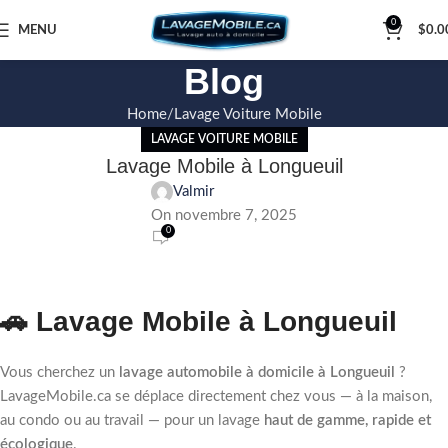
0
MENU
$
0.0
Blog
Home
Lavage Voiture Mobile
LAVAGE VOITURE MOBILE
Lavage Mobile à Longueuil
Valmir
On novembre 7, 2025
0
🚗 Lavage Mobile à Longueuil
Vous cherchez un
lavage automobile à domicile à Longueuil
?
LavageMobile.ca se déplace directement chez vous — à la maison,
au condo ou au travail — pour un lavage
haut de gamme, rapide et
écologique
.