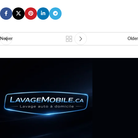
Newer
Older