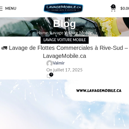
0
MENU
$
0.0
Blog
Home
Lavage Voiture Mobile
LAVAGE VOITURE MOBILE
🚛 Lavage de Flottes Commerciales à Rive-Sud –
LavageMobile.ca
Valmir
On juillet 17, 2025
0