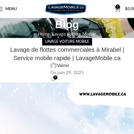
0
MENU
$
0.0
Blog
Home
Lavage Voiture Mobile
LAVAGE VOITURE MOBILE
Lavage de flottes commerciales à Mirabel |
Service mobile rapide | LavageMobile.ca
Valmir
On juin 29, 2025
0