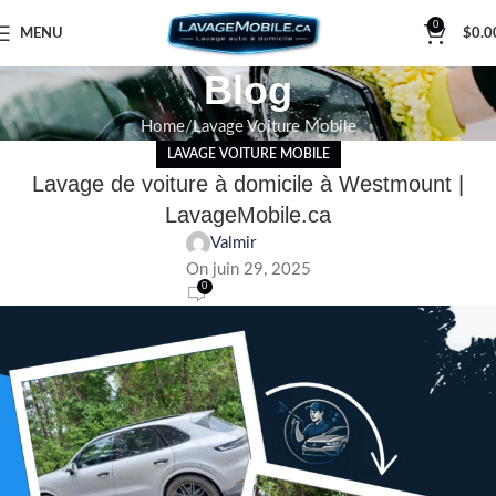
0
MENU
$
0.0
Blog
Home
Lavage Voiture Mobile
LAVAGE VOITURE MOBILE
Lavage de voiture à domicile à Westmount |
LavageMobile.ca
Valmir
On juin 29, 2025
0