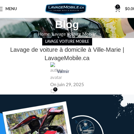
0
MENU
$
0.0
Blog
Home
Lavage Voiture Mobile
LAVAGE VOITURE MOBILE
Lavage de voiture à domicile à Ville-Marie |
LavageMobile.ca
Valmir
On juin 29, 2025
0