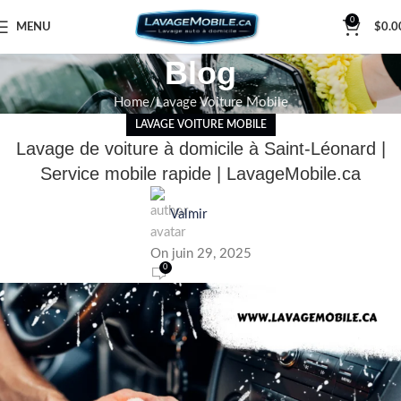
0
MENU
$
0.0
Blog
Home
Lavage Voiture Mobile
LAVAGE VOITURE MOBILE
Lavage de voiture à domicile à Saint-Léonard |
Service mobile rapide | LavageMobile.ca
Valmir
On juin 29, 2025
0