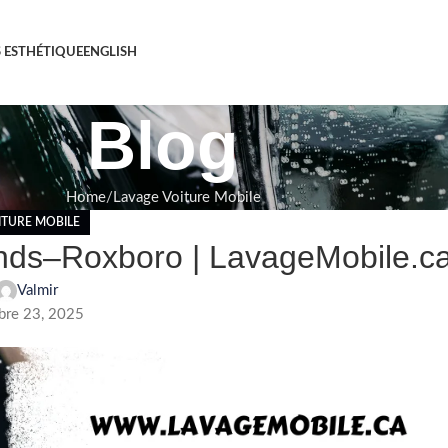
S ESTHÉTIQUE
ENGLISH
Blog
Home
Lavage Voiture Mobile
ITURE MOBILE
onds–Roxboro | LavageMobile.c
Valmir
re 23, 2025