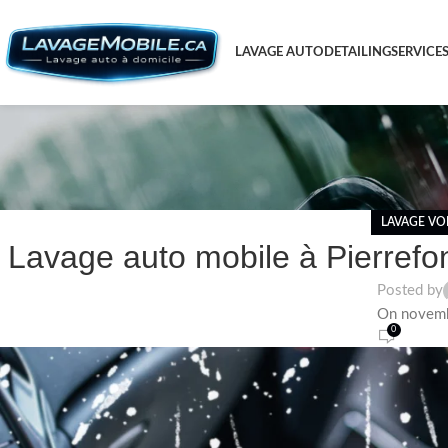
LAVAGE AUTO
DETAILING
SERVICE
LAVAGE VO
Lavage auto mobile à Pierref
Posted by
On novemb
0