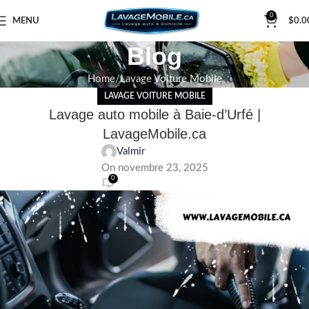
0
MENU
$
0.0
Blog
Home
Lavage Voiture Mobile
LAVAGE VOITURE MOBILE
Lavage auto mobile à Baie-d’Urfé |
LavageMobile.ca
Valmir
On novembre 23, 2025
0