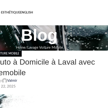
S ESTHÉTIQUE
ENGLISH
Blog
Home
Lavage Voiture Mobile
ITURE MOBILE
uto à Domicile à Laval avec
emobile
by
Valmir
l 22, 2025