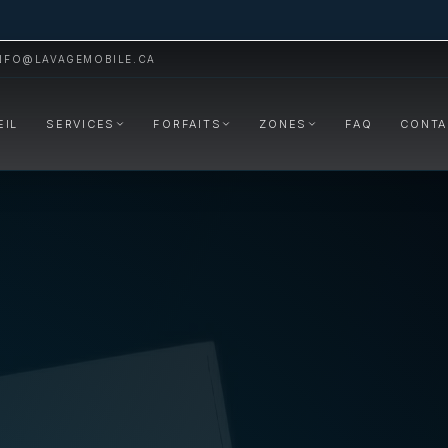
NFO@LAVAGEMOBILE.CA
EIL
SERVICES
FORFAITS
ZONES
FAQ
CONTA