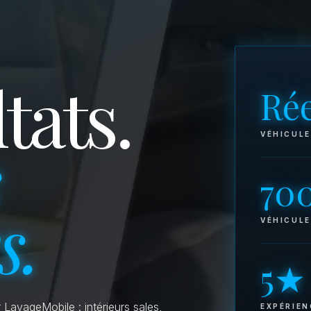
tats.
Rée
VÉHICULE
70
s.
VÉHICUL
5★
 LavageMobile : intérieurs sales,
EXPÉRIEN