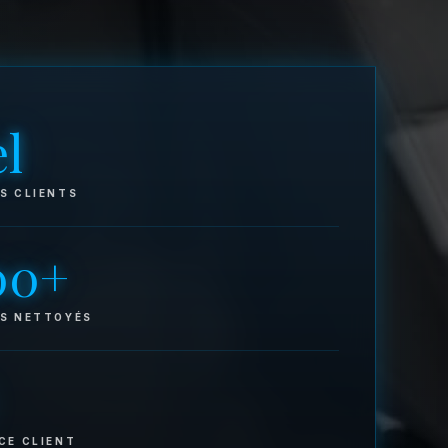
l
S CLIENTS
00+
ES NETTOYÉS
CE CLIENT