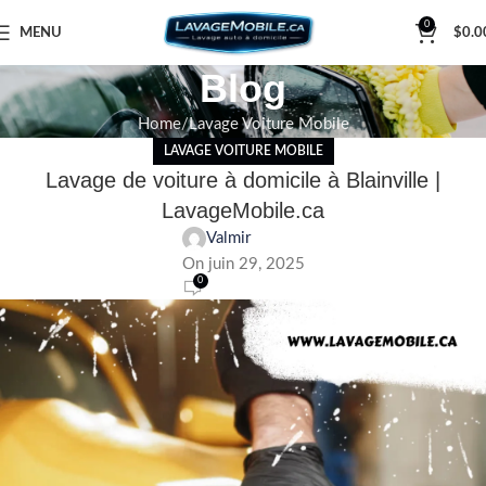
0
MENU
$
0.0
Blog
Home
Lavage Voiture Mobile
LAVAGE VOITURE MOBILE
Lavage de voiture à domicile à Blainville |
LavageMobile.ca
Valmir
On juin 29, 2025
0