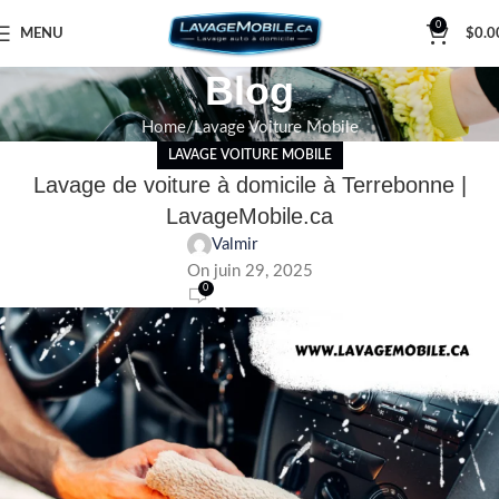
0
MENU
$
0.0
Blog
Home
Lavage Voiture Mobile
LAVAGE VOITURE MOBILE
Lavage de voiture à domicile à Terrebonne |
LavageMobile.ca
Valmir
On juin 29, 2025
0