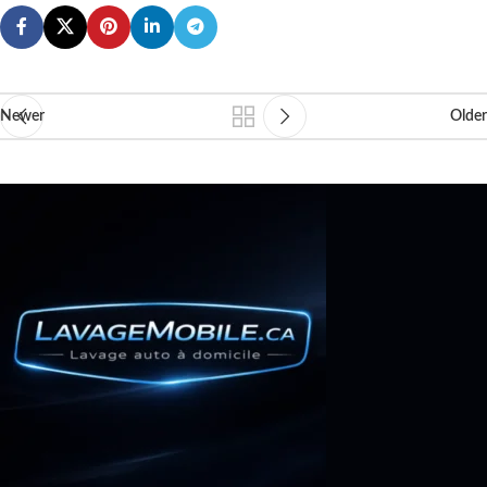
Newer
Older