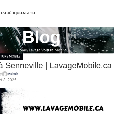
S ESTHÉTIQUE
ENGLISH
Blog
Home
Lavage Voiture Mobile
ITURE MOBILE
à Senneville | LavageMobile.ca
by
Valmir
et 3, 2025