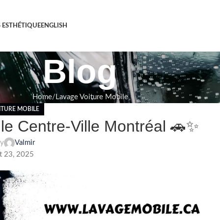
S ESTHÉTIQUE
ENGLISH
Blog
Home
Lavage Voiture Mobile
ITURE MOBILE
le Centre-Ville Montréal 🚗✨
by
Valmir
et 23, 2025