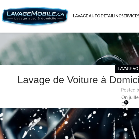
LAVAGE AUTO
DETAILING
SERVICE
LAVAGE VO
Lavage de Voiture à Domici
Posted 
On juill
0