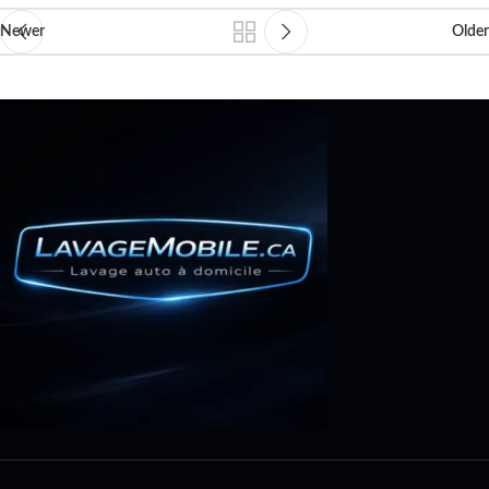
Newer
Older