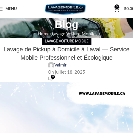
0
MENU
$
0.0
Blog
Home
Lavage Voiture Mobile
LAVAGE VOITURE MOBILE
Lavage de Pickup à Domicile à Laval — Service
Mobile Professionnel et Écologique
Valmir
On juillet 18, 2025
0