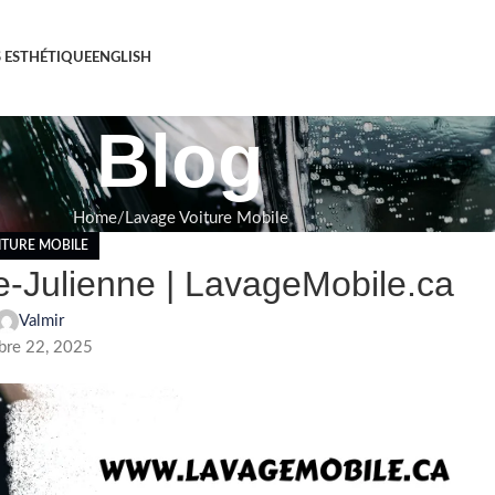
S ESTHÉTIQUE
ENGLISH
Blog
Home
Lavage Voiture Mobile
ITURE MOBILE
e-Julienne | LavageMobile.ca
Valmir
re 22, 2025