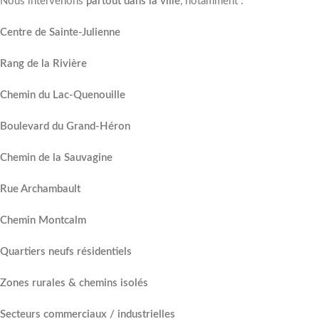
Nous intervenons
partout dans la ville
, notamment :
Centre de Sainte-Julienne
Rang de la Rivière
Chemin du Lac-Quenouille
Boulevard du Grand-Héron
Chemin de la Sauvagine
Rue Archambault
Chemin Montcalm
Quartiers neufs résidentiels
Zones rurales & chemins isolés
Secteurs commerciaux / industrielles