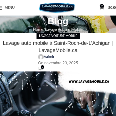
0
MENU
$
0.0
Blog
Home
Lavage Voiture Mobile
LAVAGE VOITURE MOBILE
Lavage auto mobile à Saint-Roch-de-L’Achigan |
LavageMobile.ca
Valmir
On novembre 23, 2025
0