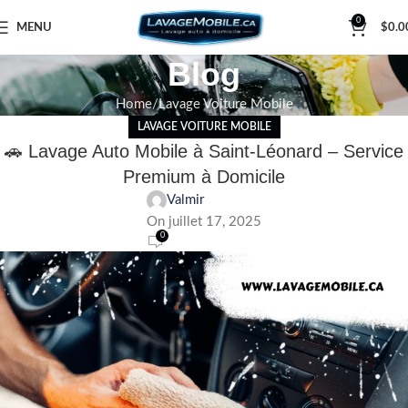
0
MENU
$
0.0
Blog
Home
Lavage Voiture Mobile
LAVAGE VOITURE MOBILE
🚗 Lavage Auto Mobile à Saint-Léonard – Service
Premium à Domicile
Valmir
On juillet 17, 2025
0