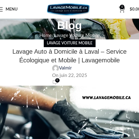
0
MENU
$
0.0
Blog
Home
Lavage Voiture Mobile
LAVAGE VOITURE MOBILE
Lavage Auto à Domicile à Laval – Service
Écologique et Mobile | Lavagemobile
Valmir
On juin 22, 2025
0