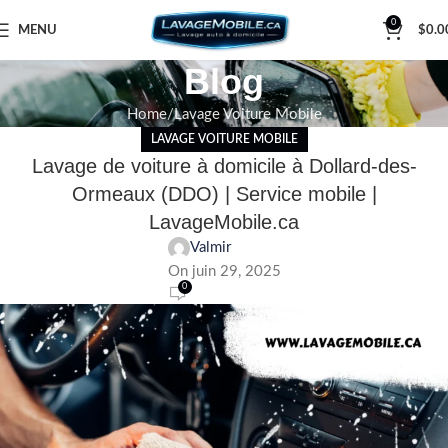
0
MENU
$
0.0
Blog
Home
Lavage Voiture Mobile
LAVAGE VOITURE MOBILE
Lavage de voiture à domicile à Dollard-des-
Ormeaux (DDO) | Service mobile |
LavageMobile.ca
Valmir
On juin 29, 2025
0