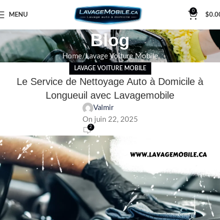
0
MENU
$
0.0
Blog
Home
Lavage Voiture Mobile
LAVAGE VOITURE MOBILE
Le Service de Nettoyage Auto à Domicile à
Longueuil avec Lavagemobile
Valmir
On juin 22, 2025
2